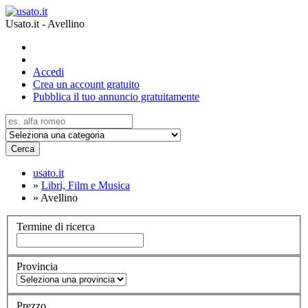
Usato.it - Avellino
Accedi
Crea un account gratuito
Pubblica il tuo annuncio gratuitamente
Cerca
usato.it
»
Libri, Film e Musica
»
Avellino
Termine di ricerca
Provincia
Prezzo