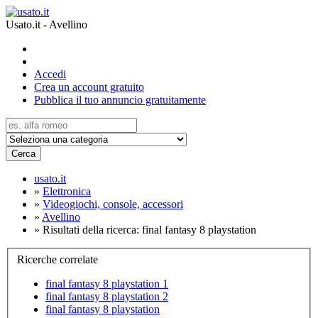
Usato.it - Avellino
Accedi
Crea un account gratuito
Pubblica il tuo annuncio gratuitamente
Cerca
usato.it
»
Elettronica
»
Videogiochi, console, accessori
»
Avellino
»
Risultati della ricerca: final fantasy 8 playstation
Ricerche correlate
final fantasy 8 playstation 1
final fantasy 8 playstation 2
final fantasy 8 playstation