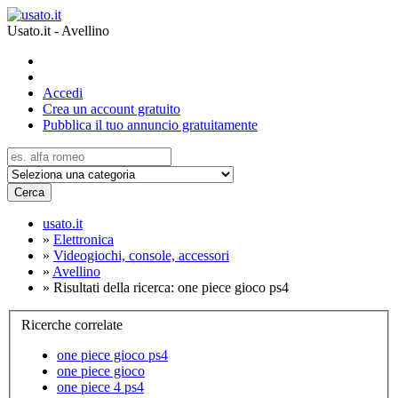
Usato.it - Avellino
Accedi
Crea un account gratuito
Pubblica il tuo annuncio gratuitamente
Cerca
usato.it
»
Elettronica
»
Videogiochi, console, accessori
»
Avellino
»
Risultati della ricerca: one piece gioco ps4
Ricerche correlate
one piece gioco ps4
one piece gioco
one piece 4 ps4