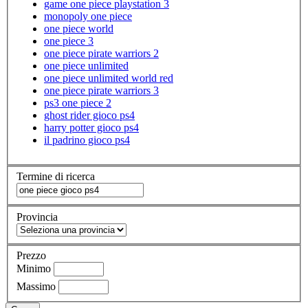
game one piece playstation 3
monopoly one piece
one piece world
one piece 3
one piece pirate warriors 2
one piece unlimited
one piece unlimited world red
one piece pirate warriors 3
ps3 one piece 2
ghost rider gioco ps4
harry potter gioco ps4
il padrino gioco ps4
Termine di ricerca
Provincia
Prezzo
Minimo
Massimo